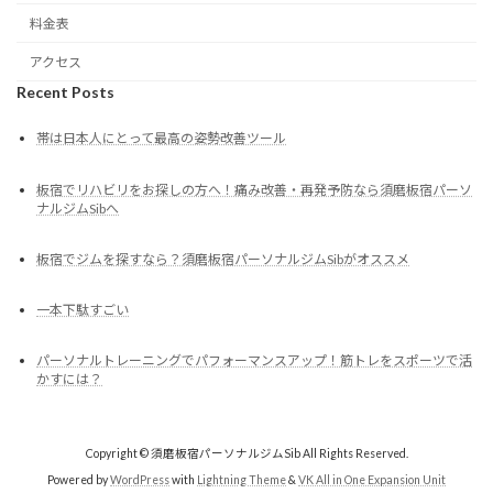
料金表
アクセス
Recent Posts
帯は日本人にとって最高の姿勢改善ツール
板宿でリハビリをお探しの方へ！痛み改善・再発予防なら須磨板宿パーソ
ナルジムSibへ
板宿でジムを探すなら？須磨板宿パーソナルジムSibがオススメ
一本下駄すごい
パーソナルトレーニングでパフォーマンスアップ！筋トレをスポーツで活
かすには？
Copyright © 須磨板宿パーソナルジムSib All Rights Reserved.
Powered by
WordPress
with
Lightning Theme
&
VK All in One Expansion Unit