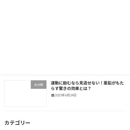
肋骨って動かしたほうが良いです
未分類
2025年7月1日
須磨にお住まいのあなたへ。須磨海岸で
未分類
運動しよう。
2025年6月25日
運動に励むなら見逃せない！亜鉛がもた
未分類
らす驚きの効果とは？
2025年6月24日
カテゴリー